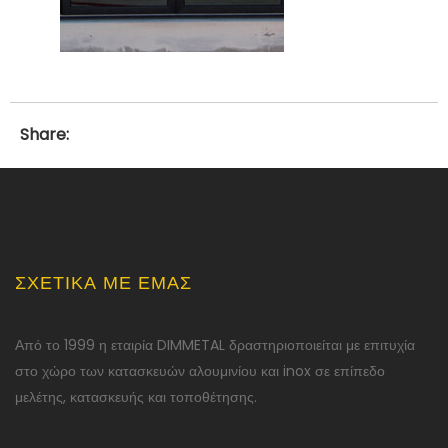
Share:
ΣΧΕΤΙΚΆ ΜΕ ΕΜΆΣ
Από το 1999 η εταιρία DIMMETAL δραστηριοποιείται με επιτυχία
στο χώρο των κατασκευών αλουμινίου και inox σε επίπεδο
μελέτης, κατασκευής και τοποθέτησης.