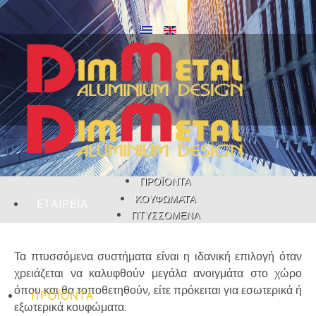
ΑΡΧΙΚΗ
ΠΡΟΪΟΝΤΑ
ΚΟΥΦΏΜΑΤΑ
ΕΤΑΙΡΕΙΑ
ΠΤΥΣΣΌΜΕΝΑ
Τα πτυσσόμενα συστήματα είναι η ιδανική επιλογή όταν
χρειάζεται να καλυφθούν μεγάλα ανοιγμάτα στο χώρο
όπου και θα τοποθετηθούν, είτε πρόκειται για εσωτερικά ή
ΠΡΟΪΟΝΤΑ
εξωτερικά κουφώματα.